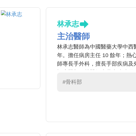
林承志
主治醫師
林承志醫師為中國醫藥大學中西醫
年。擔任病房主任 10 餘年；
師專長手外科，擅長手部疾病及
褥瘡照顧。林醫師也是本院糖尿
苦、不好處理沒人願意接手的疾
#骨科部
助了不少病人及其他醫師