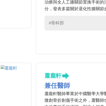
治療與全人工膝關節置換手術的
分，發表多篇關於退化性膝關節
的論文在國際權威學術期刊。郭
智慧在診斷骨關節疾病之運用。
#骨科部
能為病友提供最精緻與最全方位
蕭龐軒
兼任醫師
蕭龐軒醫師畢業於中國醫學大學
微創骨折創傷手術之外，蕭醫師