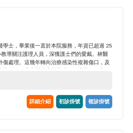
學士，畢業後一直於本院服務，年資已超過 25
熱心教導關注護理人員，深獲護士們的愛戴。林醫
外傷處理。這幾年轉向治療感染性複雜傷口，及
病足血管阻塞病變治療團隊成員。這是一個辛
病，他卻能甘之如飴理。由於他的專心投入，幫
詳細介紹
初診掛號
複診掛號