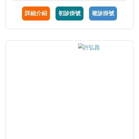
側彎駝背矯正手術、脊椎退化、脊椎外傷和脊
詳細介紹
初診掛號
複診掛號
椎腫瘤手術治療，特別專精於微創脊椎手術。
臨床成就斐然之餘，也熟稔於幹細胞治療的學
術及臨床應用。學術研究上，獲得了第十四屆
國家創新獎「開發骨融合術臨床應用之植釘模
擬及規劃系統」，近五年也發表了36篇SCI脊椎
相關領域的研究論文。