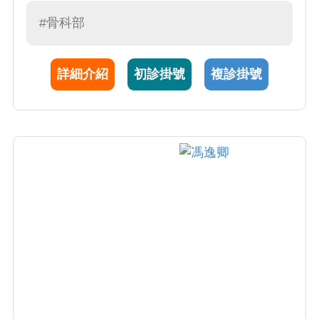
台灣脊椎微創醫學會理事、台灣脊椎微創內視
鏡醫學會理事、國際脊椎內視鏡醫學會委員。
#骨科部
於國際期刊發表多篇研究論文並多次受邀國際
演講。專注於困難脊椎手術微創化，高齡手術
詳細介紹
初診掛號
複診掛號
標準化微創化。 致力於高品質微創脊椎及微創
關節快速康復手術，因此榮獲兩次國家品質標
章和台中醫師公會醫療貢獻優秀精進獎殊榮。