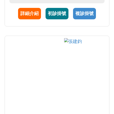
再置換及各種運動傷害修復及重建手術。在中
國醫藥大學講授骨科學與運動醫學，其研究領
詳細介紹
初診掛號
複診掛號
域包括生物力學、組織工程與步態分析