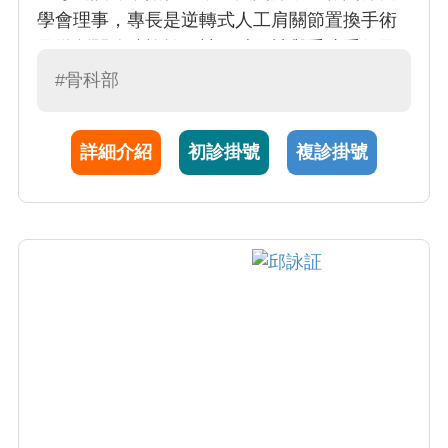
學會理事，專長是逆轉式人工肩關節置換手術
及微創關節鏡旋轉肌袖肌腱修補與重建手術及
各式運動傷害治療：包括關節韌帶重建、半月
#骨科部
狀軟骨損傷及異體半月狀軟骨移植手術治療、
關節反復脫臼和肩唇修補。在運動醫學手術領
詳細介紹
初診掛號
複診掛號
域積累了雄厚的臨床經驗，目前擔任運動醫學
科主任。