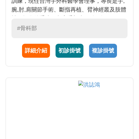
訓練，現任台灣手外科醫學會理事，專長是手,
腕,肘,肩關節手術、斷指再植、臂神經叢及肢體
神經損傷後重建、兒童手部先天畸形矯正、四
肢開放性骨折修復(合併骨缺失及神經、血管、
#骨科部
肌肉、韌帶、皮膚缺損) 。曾在美國印第安那大
學上肢中心、西班牙Dr. Pinal Cinic、山東省立
詳細介紹
初診掛號
複診掛號
醫院進修手外傷和上肢重建治療。在手外科和
顯微肢體重建手術領域有著極高的知名度以及
豐厚的臨床成果，目前擔任手外科暨顯微肢體
重建科主任。