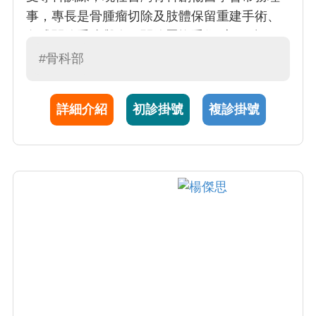
事，專長是骨腫瘤切除及肢體保留重建手術、
各式關節重建與人工關節置換手術(肩、肘、
髖、膝)、截骨矯正手術、關節感染及人工關節
#骨科部
再翻修手術。曾在美國梅約醫學中心骨科部擔
任研究員進修一年半。在台灣骨腫瘤治療臨床
詳細介紹
初診掛號
複診掛號
學術領域德高望重，目前擔任中國醫藥大學北
港附設醫院 醫療副院長。