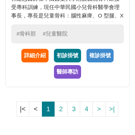
受專科訓練，現任中華民國小兒骨科醫學會理
事長，專長是兒童骨科：腦性麻痺、O 型腿、X
型腿、內八、外八等步態異常治療以及髖關節
發育不良、長短腳、馬蹄內翻足等畸形矯正手
#骨科部
#兒童醫院
術。曾在日本愛知縣兒童醫院、英國牛津大學
科學工程系、英國牛津 Nuffield 骨科中心、美
詳細介紹
初診掛號
複診掛號
國西雅圖華盛頓大學機械工程系、美國西雅圖
Harborview 醫學中心等地方進修。對於腦性麻
醫師專訪
痺病童動作分析以及人工踝關節置換手術研究
透徹，學術領域也極為傑出，目前擔任兒童骨
科主任。
|<
<
1
2
3
4
>
>|