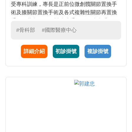
受專科訓練，專長是正前位微創髖關節置換手
術及膝關節置換手術及各式複雜性關節再置換
手術。曾在IRCAD關節鏡手術研修(包括肩、
腕、髖及膝關節鏡)和美國達拉斯訓練中心研修
#骨科部
#國際醫療中心
Makoplasty training center機器手臂人工關節置
換手術，並在關節手術領域積累了豐富的經
詳細介紹
初診掛號
複診掛號
驗，目前擔任人工關節科主任。