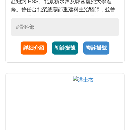
赴紐約 HSS、北京積水潭及韓國慶熙大學進
修。曾任台北榮總關節重建科主治醫師，並曾
任關節重建及電腦導航骨科醫學會理監事。 核
心專業與創新成就 • 精準醫療先驅： 2015 年發
#骨科部
明 3D 列印個人化高位脛骨截骨術 (3DPSI-
HTO)，榮獲第 15 屆國家新創獎。 • 機械手臂
詳細介紹
初診掛號
複診掛號
權威： 2015 年首批赴美受訓 MAKO 機械手臂
手術，並深耕細胞治療軟骨再生研究。 • DAA
手術專家： 2016 年起率先常規執行正前開人工
髖關節置換 (DAA-THR)，累積病例超過 1500
例（全台最多），並主持逾 30 場國內外訓練
營。 診療理念 楊醫師秉持「以患者為中心」，
透過微創技術與個人化評估，致力於組織保留
與術後快速復原，協助患者重拾靈活行動力