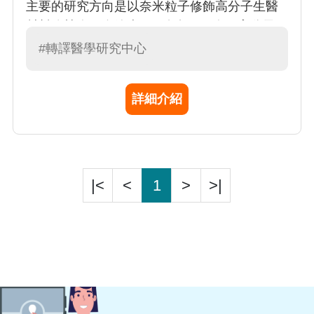
主要的研究方向是以奈米粒子修飾高分子生醫
材料改植人工血管表面，包括 (1) 人工高分子：
聚氨酯奈米金複合基材及 (2) 天然高分子: 膠原
#轉譯醫學研究中心
蛋白奈米複合基材及纖維蛋白奈米複合基材。
研究包括：奈米基材表面型態的改變及奈米粒
詳細介紹
子的大小對血管生醫材料表面改植相關生物相
容性及生物穩定性以及如何調控促進血管修復
內皮化能力之探討。
|<
<
1
>
>|