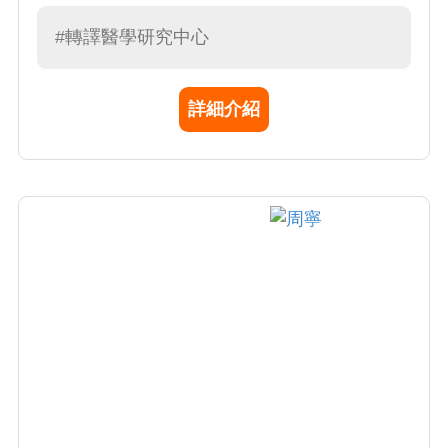
專注於血腦屏障的發育、生理功能、病變、以
及利用藥物控制血腦屏障通透性的方法。期望
#轉譯醫學研究中心
在未來，可以透過調控血腦屏障得以促進大腦
的發育及生理功能、抑制大腦病變、以及幫助
詳細介紹
藥物傳輸至大腦以達到最佳治療效果。