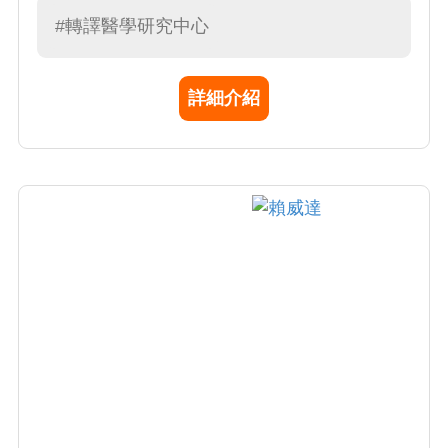
作用，王院士發明讓藥物能自己找到病變區
#轉譯醫學研究中心
域，治療時使正常細胞不受影響，造福人類貢
獻卓著。
詳細介紹