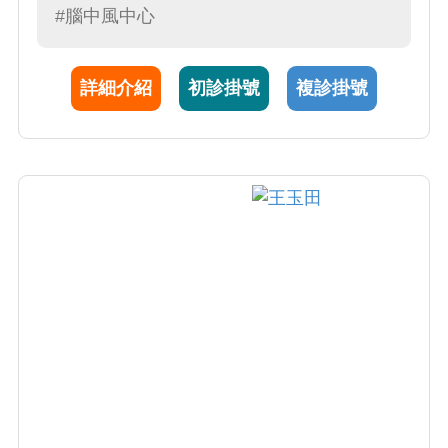
#腦中風中心
風，多發性硬化症等第一期的臨床研究案於神
經部進行，是神經醫學創新與突破的重要推
手。
詳細介紹
初診掛號
複診掛號