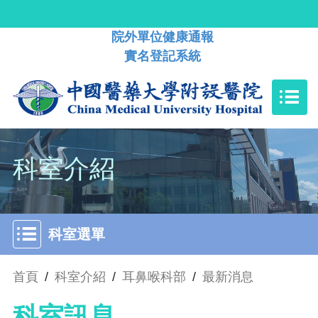
院外單位健康通報
實名登記系統
科室介紹
科室選單
首頁
/
科室介紹
/
耳鼻喉科部
/
最新消息
科室訊息