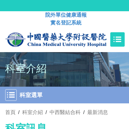
院外單位健康通報
實名登記系統
科室介紹
科室選單
首頁
/
科室介紹
/
中西醫結合科
/
最新消息
科室訊息