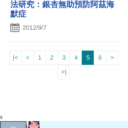
法研究：銀杏無助預防阿茲海
默症
2012/9/7
|<
<
1
2
3
4
5
6
>
>|
s