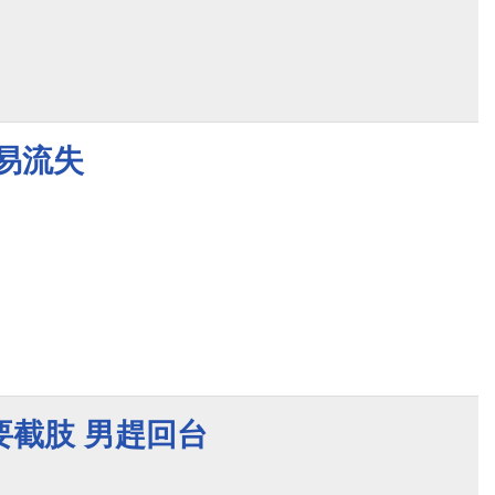
易流失
要截肢 男趕回台