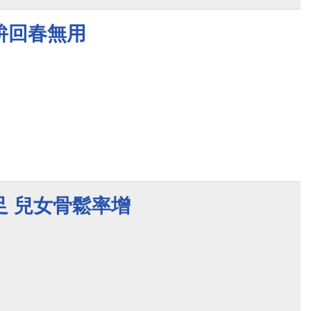
拚回春無用
足 兒女骨鬆率增