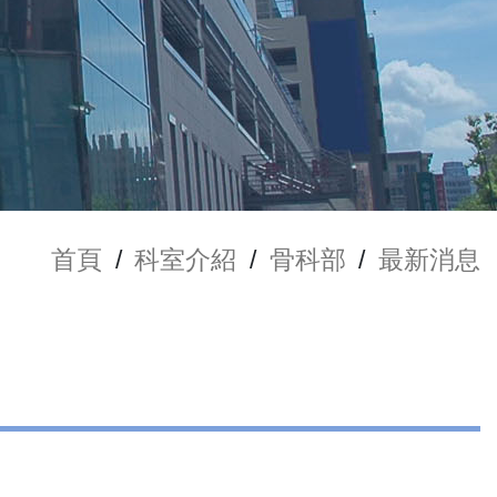
首頁
/
科室介紹
/
骨科部
/
最新消息