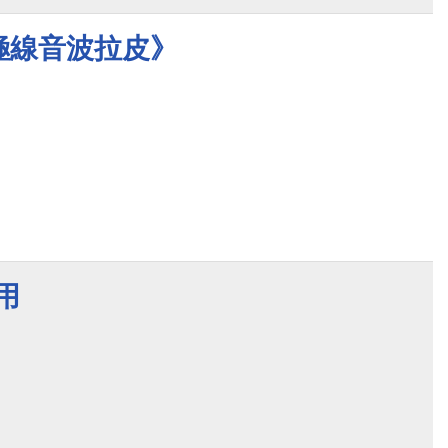
y‧極線音波拉皮》
用