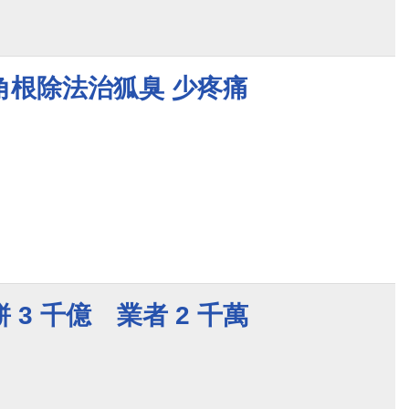
角根除法治狐臭 少疼痛
3 千億 業者 2 千萬