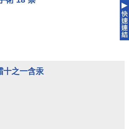
霜十之一含汞