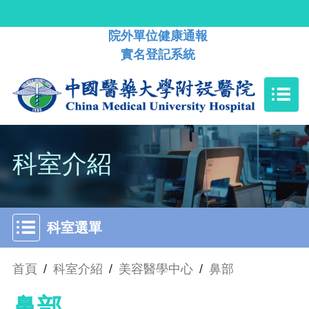
院外單位健康通報
實名登記系統
科室介紹
科室選單
首頁
/
科室介紹
/
美容醫學中心
/
鼻部
鼻部