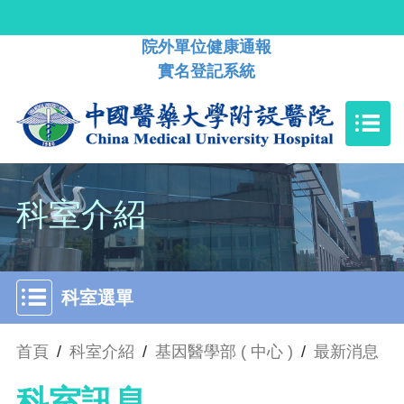
院外單位健康通報
實名登記系統
科室介紹
科室選單
首頁
/
科室介紹
/
基因醫學部 ( 中心 )
/
最新消息
科室訊息