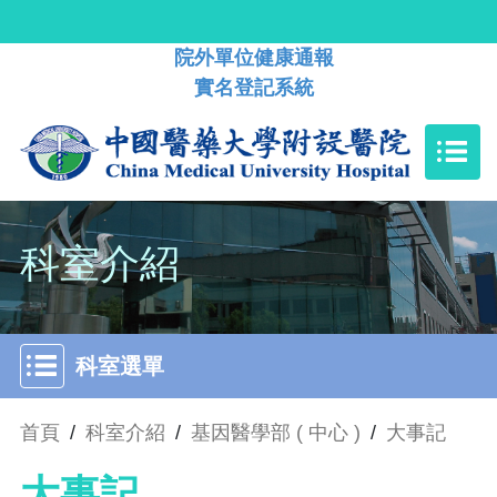
院外單位健康通報
實名登記系統
科室介紹
科室選單
首頁
/
科室介紹
/
基因醫學部 ( 中心 )
/
大事記
大事記