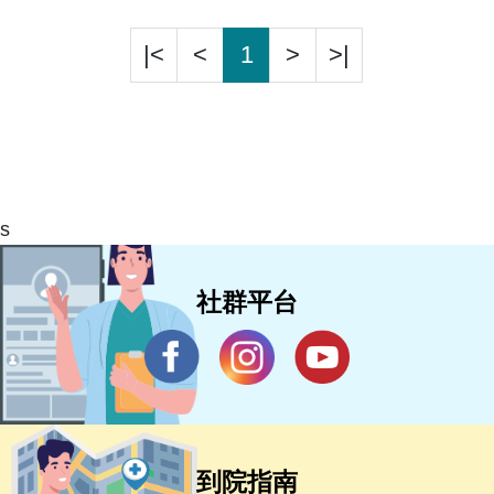
|<
<
1
>
>|
s
社群平台
到院指南