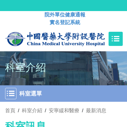
院外單位健康通報
實名登記系統
科室介紹
科室選單
首頁
/
科室介紹
/
安寧緩和醫療
/
最新消息
科室訊息