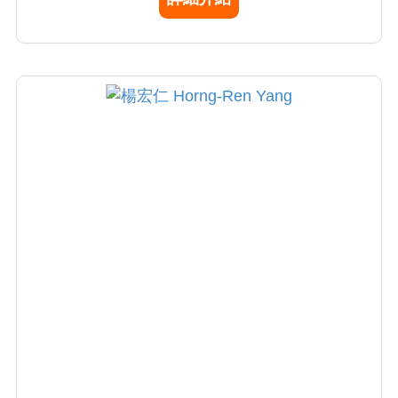
授即將退休，而鄭隆賓院長正帶領本院器官移
植中心更燦爛輝煌的未來。鄭院長不僅在肝臟
移植領域表現卓越，同時也是一位優秀的肝膽
腸胃和甲狀腺腫瘤執刀的外科權威。在本院器
官移植中心，鄭院長扮演功不可滅的創基角色