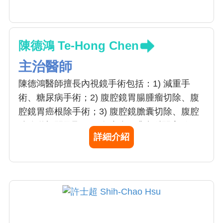
陳德鴻 Te-Hong Chen
主治醫師
陳德鴻醫師擅長內視鏡手術包括：1) 減重手
術、糖尿病手術；2) 腹腔鏡胃腸腫瘤切除、腹
腔鏡胃癌根除手術；3) 腹腔鏡膽囊切除、腹腔
鏡膽道切開及取石、腹腔鏡肝臟囊腫開窗引
詳細介紹
流、腹腔鏡肝臟腫瘤切除； 4) 腹腔鏡胰臟手
術、腹腔鏡脾臟切除；5) 腹腔鏡疝氣修補；6)
腹腔鏡腎上腺腫瘤切除。除了上述手術外，陳
醫師亦擅長內視鏡甲狀腺切除術、及達文西機
械手臂輔助手術。