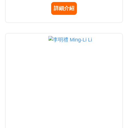
在2016完成本院首例經導管主動脈瓣置換手術
詳細介紹
(TAVI)，在2017年及2018年分別置放長效型心
室輔助器Heartware及Heartmate3，皆是全台
首例；2023年引進Impella心室輔助器為全國第
二例。在現今日新月異的醫療環境，李醫師不
斷追求創新及進步，期望造福更多病患。另
外，他也專精於複雜性先天性心臟病手術治
療，如法洛氏四合症、大血管轉位、單心室循
環等等。李醫師認為，唯有正確的醫療決策、
謹慎細膩的手術技術及用心的臨床照護，才能
給病人最好的術後生活品質，李醫師也是秉持
著這樣的態度，盡心盡力治療每一個病人。