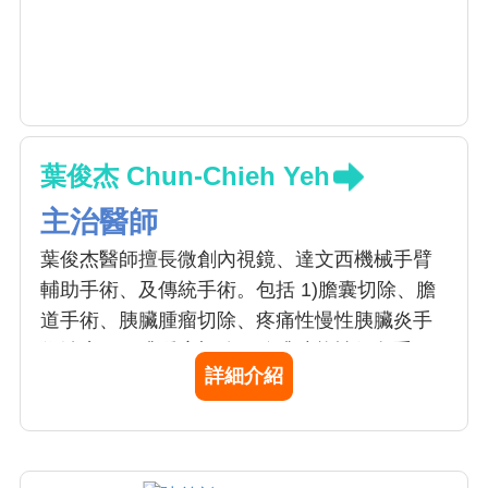
葉俊杰 Chun-Chieh Yeh
主治醫師
葉俊杰醫師擅長微創內視鏡、達文西機械手臂
輔助手術、及傳統手術。包括 1)膽囊切除、膽
道手術、胰臟腫瘤切除、疼痛性慢性胰臟炎手
術治療、肝臟腫瘤切除、脾臟功能性保留手
詳細介紹
術、甲狀腺腫瘤手術、甲狀腺亢進手術治療、
副甲狀腺腫瘤手術、疝氣等各器官之手術；2)
腸胃道手術、胃癌手術、胰臟移植。