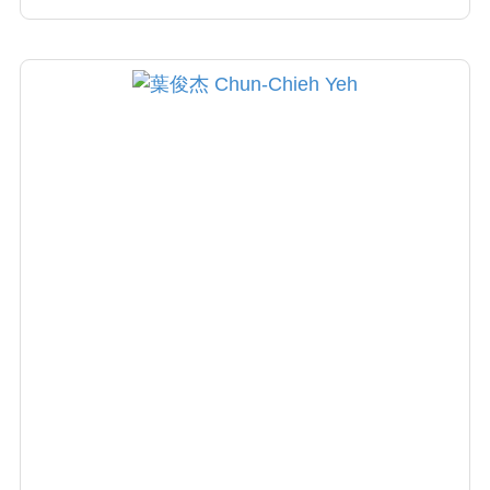
切關懷，解釋病情詳盡清楚，執行手術謹慎小
心，術後照護盡心盡力〕，而這也正是楊醫師
對自己的要求！