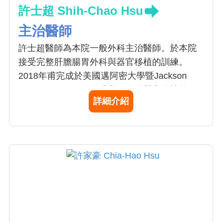
許士超 Shih-Chao Hsu
主治醫師
許士超醫師為本院一般外科主治醫師。於本院
接受完整肝膽腸胃外科與器官移植的訓練。
2018年甫完成於美國邁阿密大學暨Jackson
Memorial Hopsital肝臟與腸胃道器官移植的研
詳細介紹
究醫師訓練，主要研究項目為短腸症與腸胃道
衰竭的臨床照護與器官移植。另外亦前往日本
藤田醫科大學進行微創胃癌手術的訓練。主要
專長為肝膽腸胃手術，腹腔微創手術與腸胃道
器官移植。