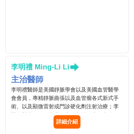
李明禮 Ming-Li Li
主治醫師
李明禮醫師是美國靜脈學會以及美國血管醫學
會會員，專精靜脈曲張以及血管瘤各式新式手
術、以及顯微雷射或門診硬化劑注射治療；李
醫師對廔管使用異常、廔管急性阻塞、廔管氣
詳細介紹
球擴張處理有獨到治療方式。李醫師在周邊動
靜脈阻塞疾病治療、糖尿病足治療、慢性潰瘍