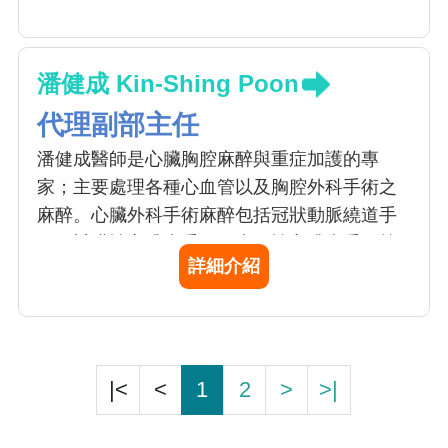
潘健成 Kin-Shing Poon
代理副部主任
潘健成醫師是心臟胸腔麻醉與重症加護的專
家；主要處理各種心血管以及胸腔外科手術之
麻醉。心臟外科手術麻醉包括冠狀動脈繞道手
術、瓣膜性心臟病手術、先天性心臟病手術等
詳細介紹
之麻醉。胸腔手術麻醉則包括了胸腔腫瘤手
術、食道疾病手術等之麻醉。潘醫師在心臟胸
腔麻醉未來工作強調：改善病人運送過程之安
全與照護之整體性、提昇體外心肺循環之照護
品質、 加強與加護病房之合作、全方位提升醫
|<
<
1
2
>
>|
療品質。潘健成醫師亦是本院器官移植中心、
肝臟移植團隊負責麻醉醫師，對末期肝病變病