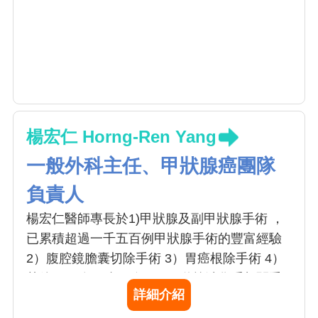
楊宏仁 Horng-Ren Yang
一般外科主任、甲狀腺癌團隊
負責人
楊宏仁醫師專長於1)甲狀腺及副甲狀腺手術 ，
已累積超過一千五百例甲狀腺手術的豐富經驗
2）腹腔鏡膽囊切除手術 3）胃癌根除手術 4）
其他肝、膽、胰、脾、腸胃道等消化系相關手
詳細介紹
術。楊醫師常勉勵住院醫師的話〔對待病患親