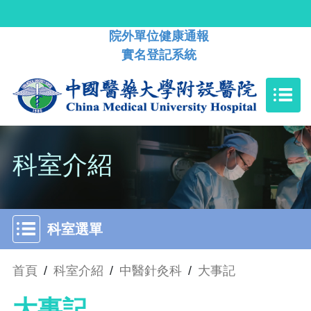
院外單位健康通報
實名登記系統
科室介紹
科室選單
首頁
/
科室介紹
/
中醫針灸科
/
大事記
大事記