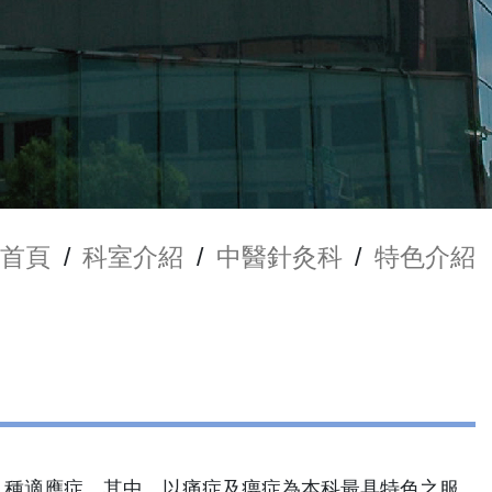
首頁
/
科室介紹
/
中醫針灸科
/
特色介紹
64 種適應症，其中，以痛症及痹症為本科最具特色之服