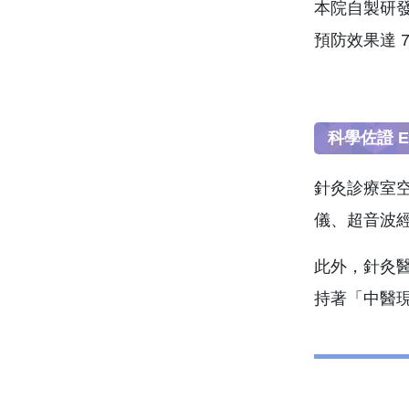
本院自製研
預防效果達 7
科學佐證 Exce
針灸診療室
儀、超音波
此外，針灸
持著「中醫