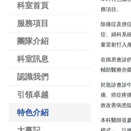
科室首頁
務項目。
服務項目
除痛症及痹
症、婦科系
團隊介紹
量雷射打入
科室訊息
在病房會診
輔助醫療亦榮
認識我們
於急診會診
引領卓越
痛、癌症疼
效改善病患
特色介紹
本科醫師並
大事記
模式」，以