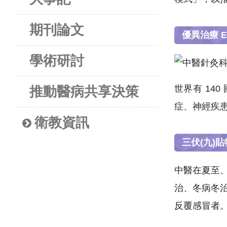
期刊論文
優異治療 Exc
學術研討
世界有 14
推動醫病共享決策
症、神經疾
衛教資訊
三伏(九)
中醫在夏至
治、冬病冬
反覆感冒者