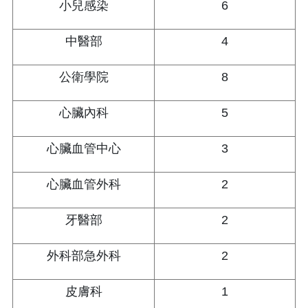
小兒感染
6
中醫部
4
公衛學院
8
心臟內科
5
心臟血管中心
3
心臟血管外科
2
牙醫部
2
外科部急外科
2
皮膚科
1