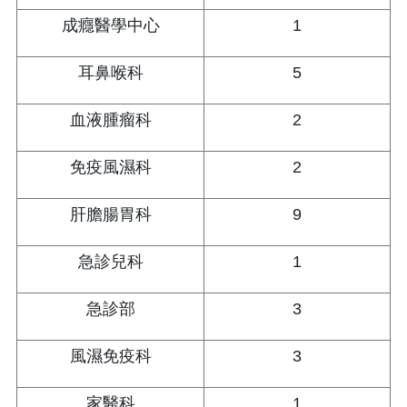
成癮醫學中心
1
耳鼻喉科
5
血液腫瘤科
2
免疫風濕科
2
肝膽腸胃科
9
急診兒科
1
急診部
3
風濕免疫科
3
家醫科
1