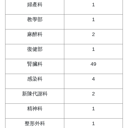
婦產科
1
教學部
1
麻醉科
2
復健部
1
腎臟科
49
感染科
4
新陳代謝科
2
精神科
1
整形外科
1