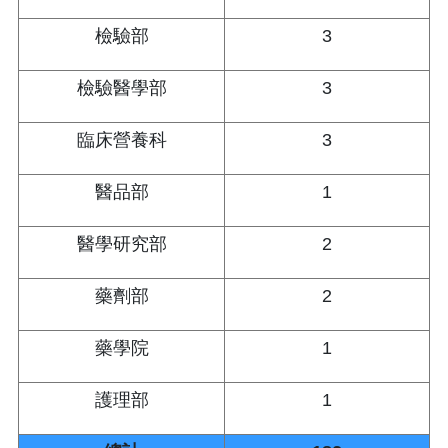
檢驗部
3
檢驗醫學部
3
臨床營養科
3
醫品部
1
醫學研究部
2
藥劑部
2
藥學院
1
護理部
1