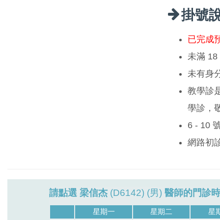
掛號
已完成
未滿 1
未有身
教學診
學診，
6 - 1
網路初