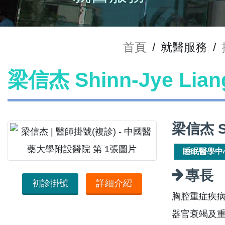
首頁
/
就醫服務
/
梁信杰 Shinn-Jye Li
梁信杰 S
睡眠醫學中
專長
初診掛號
詳細介紹
胸腔重症疾病
器官衰竭及