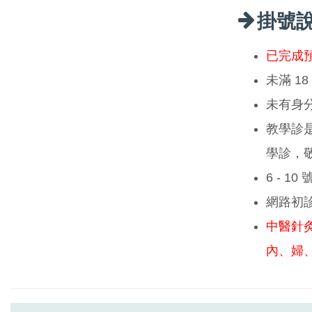
掛號
已完成
未滿 1
未有身
教學診
學診，
6 - 1
網路初
中醫針
內、婦