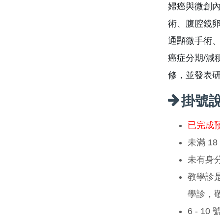
婦癌與微創內
術、腹腔鏡
通顯微手術
癌症分期/減
修，並發表
掛號
已完成
未滿 1
未有身
教學診
學診，
6 - 1