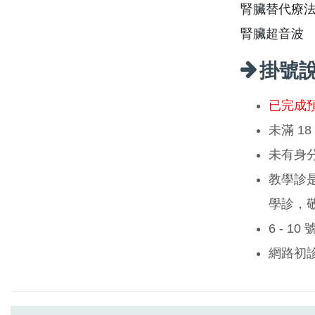
腎臟替代療
腎臟超音波
掛號
已完成
未滿 1
未有身
教學診
學診，
6 - 1
網路初