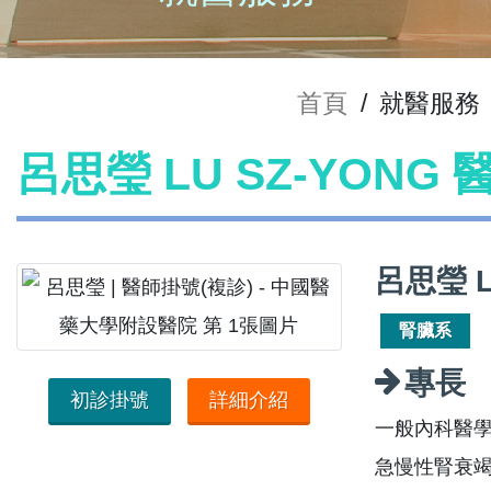
首頁
/
就醫服務
呂思瑩 LU SZ-YONG
呂思瑩 L
腎臟系
專長
初診掛號
詳細介紹
一般內科醫
急慢性腎衰