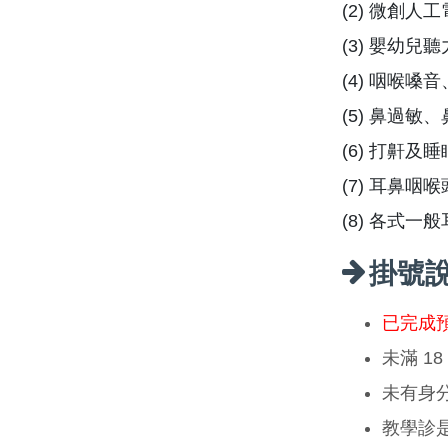
(2) 微創
(3) 嬰幼
(4) 咽喉
(5) 鼻過
(6) 打鼾
(7) 耳鼻咽
(8) 各式一
掛號
已完成
未滿 1
未有身
教學診