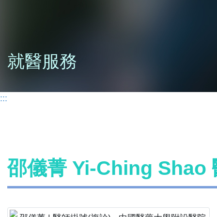
就醫服務
:::
邵儀菁 Yi-Ching Sha