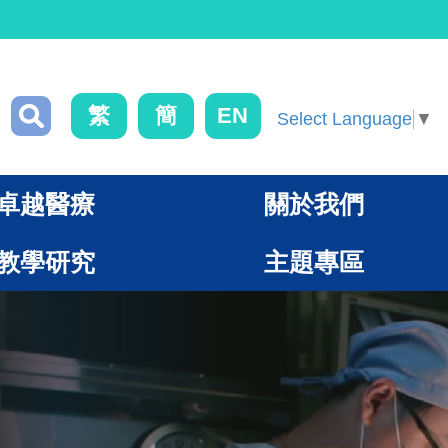
繁
簡
EN
Select Language
▼
卓越醫療
關於我們
教學研究
主題專區