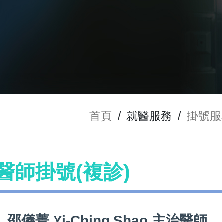
首頁
/
就醫服務
/
掛號服
o 醫師掛號(複診)
邵儀菁 Yi-Ching Shao 主治醫師