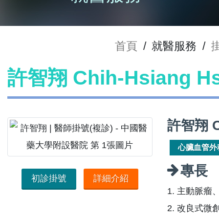
首頁
/
就醫服務
/
許智翔 Chih-Hsiang 
許智翔 C
心臟血管外
專長
初診掛號
詳細介紹
1. 主動脈
2. 改良式