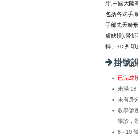
牙,中國大陸
包括各式手,
手部先天畸形
膚缺損),骨
轉、3D 列
掛號
已完成
未滿 1
未有身
教學診
學診，
6 - 1