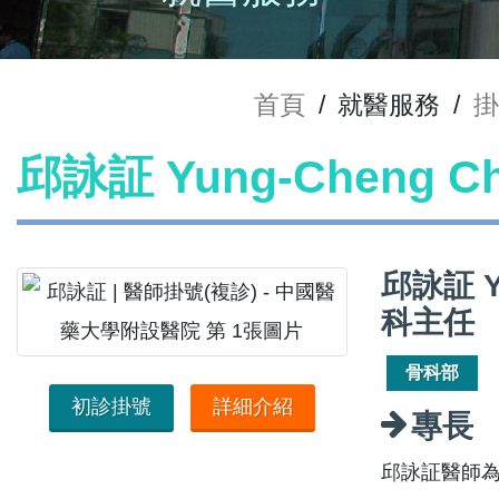
首頁
/
就醫服務
/
掛
邱詠証 Yung-Cheng 
邱詠証 Y
科主任
骨科部
初診掛號
詳細介紹
專長
邱詠証醫師為