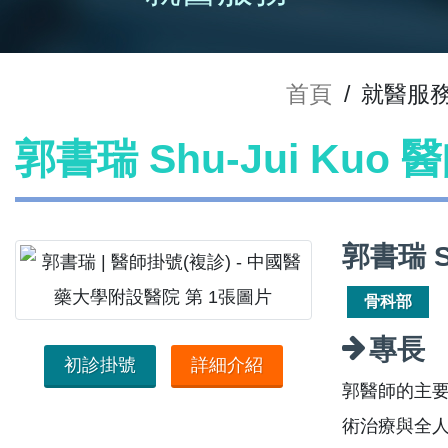
首頁
/
就醫服
郭書瑞 Shu-Jui Kuo
郭書瑞 S
骨科部
專長
初診掛號
詳細介紹
郭醫師的主
術治療與全