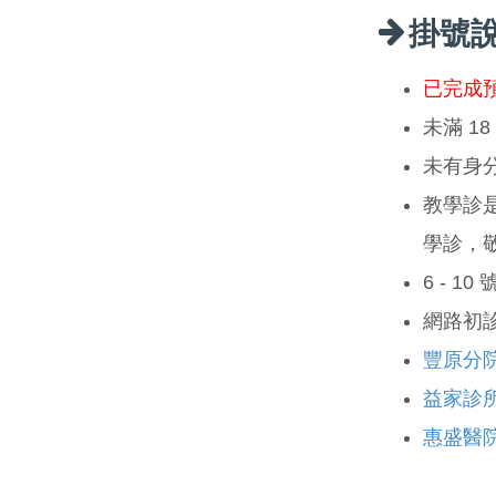
掛號
已完成
未滿 1
未有身
教學診
學診，
6 - 1
網路初
豐原分
益家診
惠盛醫