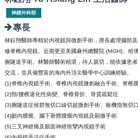
神經外科部
專長
林鈺翔醫師專精於內視鏡與微創手術，擅長處理腦部及
修脊椎內視鏡。近期更至美國麻州總醫院 (MGH)、
腕隧道手術。林醫師醫術精湛，待人親切，能依據患者
交流，並具備豐富的海內外頂尖醫學中心訓練經驗。
(1)脊椎內視鏡手術、脊椎內視鏡微創融合手術、脊椎
(2)頸/腰椎退化性病變、脊椎骨折、骨質疏鬆症
(3)腕隧道症候群無切口線切超微創手術、板機指無切
(4)顱內腫瘤、腦下垂體腫瘤內視鏡及顯微手術
(5)三叉神經痛及顏面神經痙攣內視鏡手術
(6)內視鏡手汗症手術