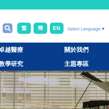
繁
簡
EN
Select Language
▼
卓越醫療
關於我們
教學研究
主題專區