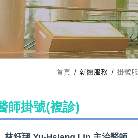
首頁
/
就醫服務
/
掛號
n 醫師掛號(複診)
林鈺翔 Yu-Hsiang Lin 主治醫師