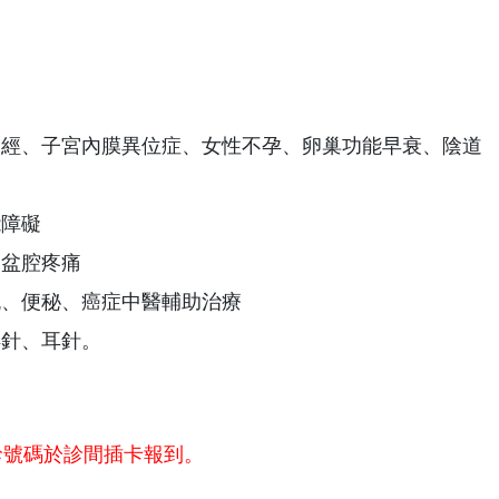
痛經、子宮內膜異位症、女性不孕、卵巢功能早衰、陰道
能障礙
骨盆腔疼痛
流、便秘、癌症中醫輔助治療
浮針、耳針。
診號碼於診間插卡報到。