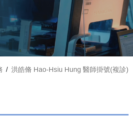
務
/
洪皓脩 Hao-Hsiu Hung 醫師掛號(複診)