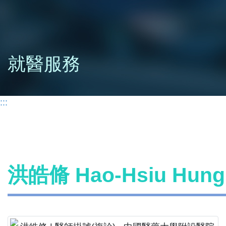
就醫服務
:::
洪皓脩 Hao-Hsiu Hu