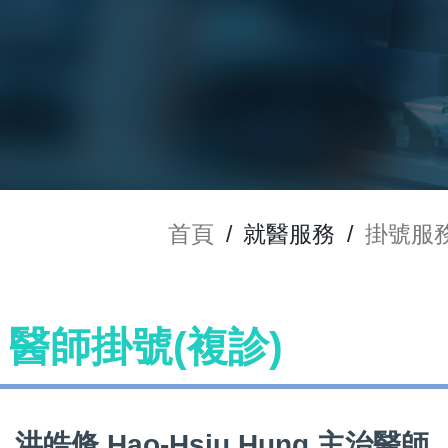
首頁
/
就醫服務
/
掛號服
ng 醫師掛號(複診)
洪皓脩 Hao-Hsiu Hung 主治醫師