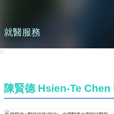
就醫服務
:::
陳賢德 Hsien-Te Ch