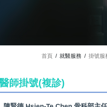
首頁
/
就醫服務
/
掛號服
en 醫師掛號(複診)
陳賢德 Hsien-Te Chen 骨科