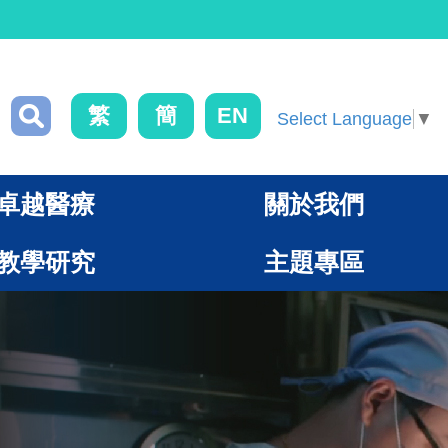
繁
簡
EN
Select Language
▼
卓越醫療
關於我們
教學研究
主題專區