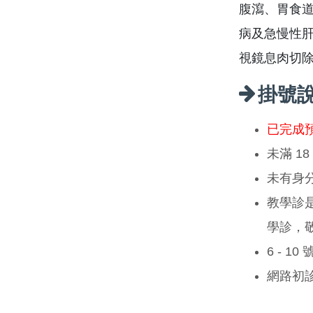
腹瀉、胃食
病及急慢性
視鏡息肉切
掛號
已完成
未滿 1
未有身
教學診
學診，
6 - 1
網路初