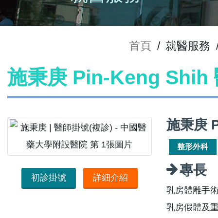
首頁
/
就醫服務
施秉庚 Pin-Keng Shi
施秉庚 P
整形外科
專長
初診掛號
詳細介紹
乳房體雕手
乳房假體及