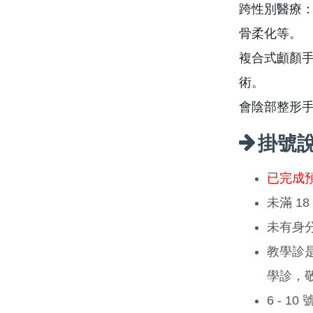
跨性別醫療：
骨柔化等。
複合式顱顏手
術。
會陰部整形
掛號
已完成
未滿 1
未有身
教學診
學診，
6 - 1