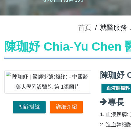
首頁
/
就醫服務
陳珈妤 Chia-Yu Che
陳珈妤 C
血液腫瘤科
專長
初診掛號
詳細介紹
1. 血液疾
2. 造血幹細