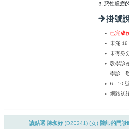
3. 惡性腫
掛號
已完成
未滿 1
未有身
教學診
學診，
6 - 1
網路初