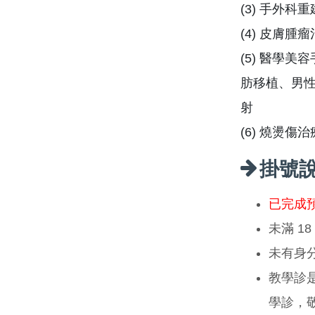
(3) 手外科
(4) 皮膚
(5) 醫學
肪移植、男
射
(6) 燒燙傷治
掛號
已完成
未滿 1
未有身
教學診
學診，