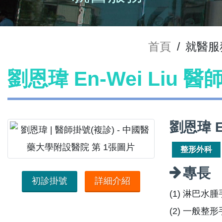
首頁
/
就醫服
劉恩瑋 En-Wei Liu 
劉恩瑋 
整形外科
專長
初診掛號
詳細介紹
(1) 淋巴水
(2) 一般