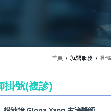
首頁
/
就醫服務
/
掛
醫師掛號(複診)
楊沛怡 Gloria Yang 主治醫師