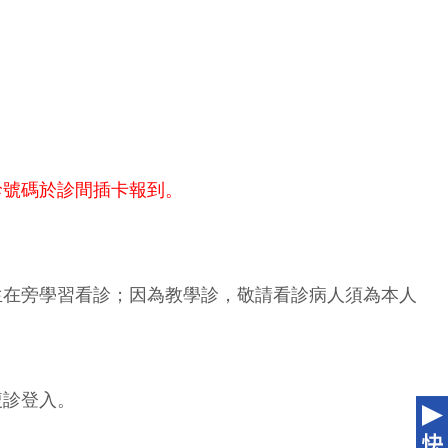
診號碼於診間插卡報到。
生在旁學習看診；因為教學診，敬請看診病人須為本人
複診登入。