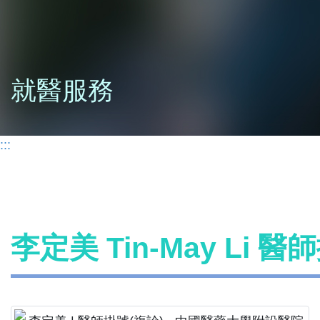
就醫服務
:::
李定美 Tin-May Li 醫