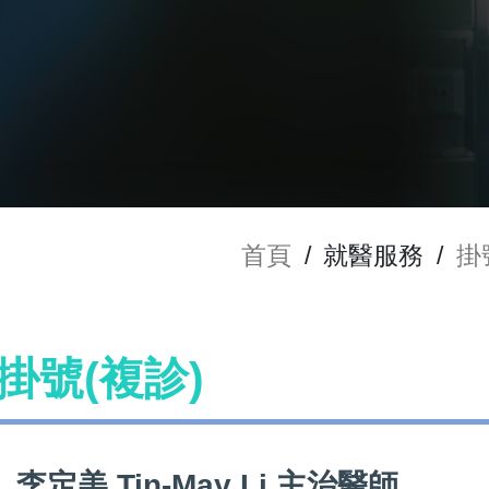
首頁
/
就醫服務
/
掛
師掛號(複診)
李定美 Tin-May Li 主治醫師