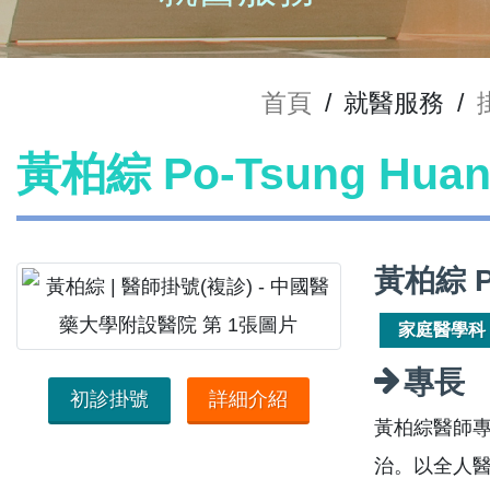
首頁
/
就醫服務
/
黃柏綜 Po-Tsung Hu
黃柏綜 P
家庭醫學科
專長
初診掛號
詳細介紹
黃柏綜醫師
治。以全人