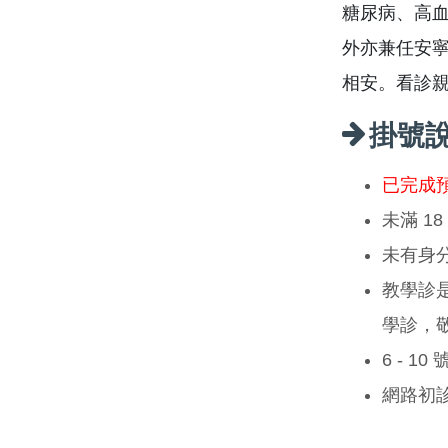
糖尿病、高
外亦兼任安
相安。看診
掛號
已完成
未滿 1
未有身
教學診
學診，
6 - 1
網路初