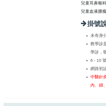
兒童耳鼻喉科
兒童血液腫
掛號
未有身
教學診
學診，
6 - 1
網路初
中醫針
內、婦