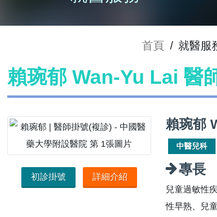
首頁
/
就醫服
賴琬郁 Wan-Yu Lai 
賴琬郁 W
中醫兒科
專長
初診掛號
詳細介紹
兒童過敏性疾
性早熟、兒