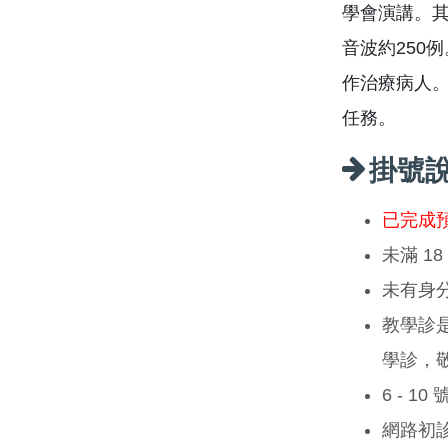
學會演講。其
音波約250
作治療病人。
任務。
掛號
已完成
未滿 1
未有身
教學診
學診，
6 - 1
網路初