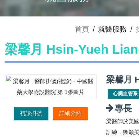
首頁
/
就醫服務
/
梁馨月 Hsin-Yueh Li
梁馨月 H
心臟血管系
專長
初診掛號
詳細介紹
梁醫師於美國
訓練，獲頒