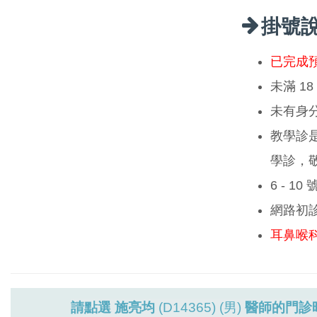
掛號
已完成
未滿 1
未有身
教學診
學診，
6 - 1
網路初
耳鼻喉