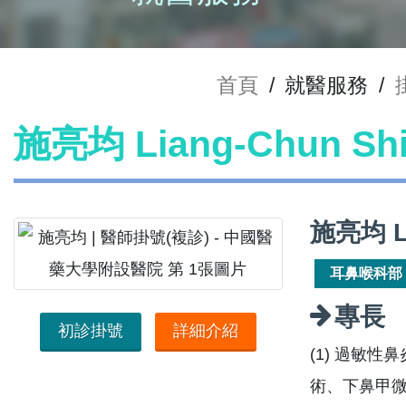
首頁
/
就醫服務
/
施亮均 Liang-Chun S
施亮均 L
耳鼻喉科部
專長
初診掛號
詳細介紹
(1) 過敏
術、下鼻甲