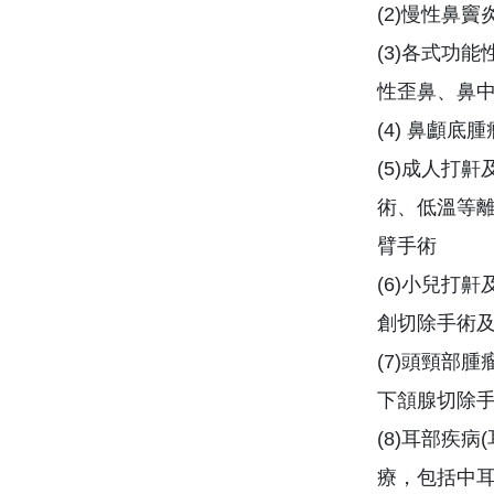
(2)慢性鼻
(3)各式功
性歪鼻、鼻
(4) 鼻顱
(5)成人打
術、低溫等
臂手術
(6)小兒打
創切除手術
(7)頭頸部
下頷腺切除
(8)耳部疾
療，包括中