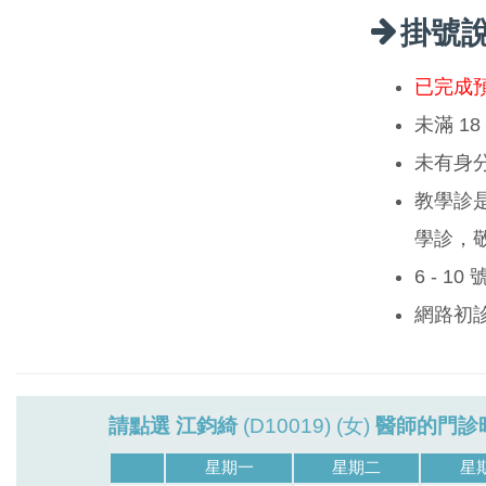
掛號
已完成
未滿 1
未有身
教學診
學診，
6 - 1
網路初