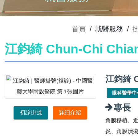
首頁
/
就醫服務
/
江鈞綺 Chun-Chi Chi
江鈞綺 C
眼科醫學中
專長
初診掛號
詳細介紹
角膜移植、
炎、角膜潰