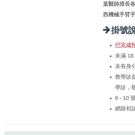
葉醫師擅長
西機械手臂
掛號
已完成
未滿 1
未有身
教學診
學診，
6 - 1
網路初