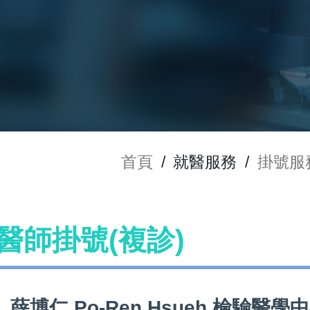
首頁
/
就醫服務
/
掛號服
h 醫師掛號(複診)
薛博仁 Po-Ren Hsueh 檢驗醫