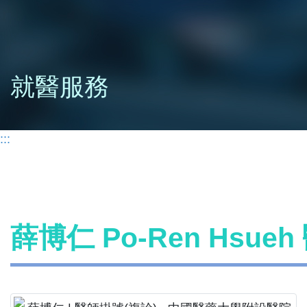
就醫服務
:::
薛博仁 Po-Ren Hsue