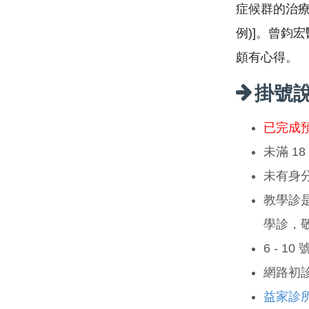
症候群的治療
例)]。曾鈞
頗有心得。
掛號
已完成
未滿 1
未有身
教學診
學診，
6 - 1
網路初
益家診