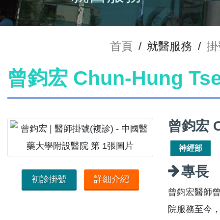
首頁
/
就醫服務
/
掛
曾鈞宏 Chun-Hung T
曾鈞宏 C
神經部
專長
初診掛號
詳細介紹
曾鈞宏醫師曾
院服務至今