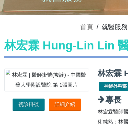
首頁
/
就醫服務
林宏霖 Hung-Lin Lin
林宏霖 H
神經外科部
專長
初診掛號
詳細介紹
林宏霖醫師
術純熟；林