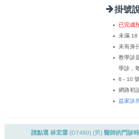
掛號
已完成
未滿 1
未有身
教學診
學診，
6 - 1
網路初
益家診