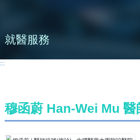
就醫服務
:::
穆函蔚 Han-Wei Mu 