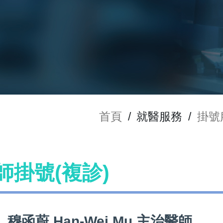
首頁
/
就醫服務
/
掛號
醫師掛號(複診)
穆函蔚 Han-Wei Mu 主治醫師