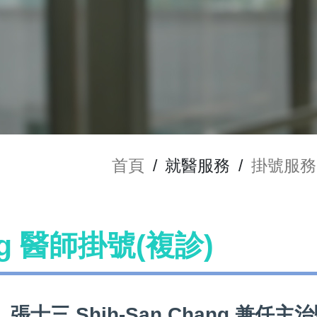
首頁
/
就醫服務
/
掛號服務
ang 醫師掛號(複診)
張士三 Shih-San Chang 兼任主