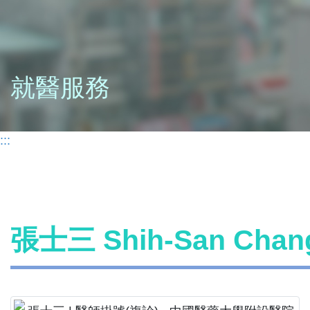
就醫服務
:::
張士三 Shih-San Ch