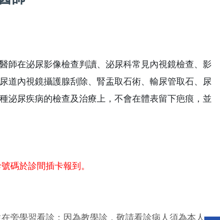
醫師在泌尿影像檢查判讀、泌尿科常見內視鏡檢查、影
尿道內視鏡攝護腺刮除、腎盂取石術、輸尿管取石、尿
種泌尿疾病的檢查及治療上，不會在體表留下疤痕，並
診號碼於診間插卡報到。
生在旁學習看診；因為教學診，敬請看診病人須為本人