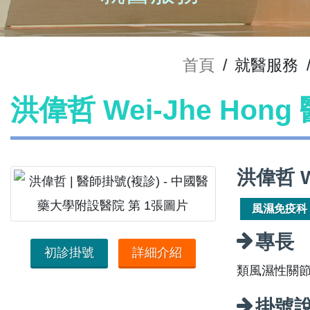
首頁
/
就醫服務
洪偉哲 Wei-Jhe Hon
洪偉哲 W
風濕免疫科
專長
初診掛號
詳細介紹
類風濕性關
掛號