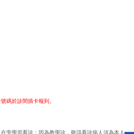
診號碼於診間插卡報到。
生在旁學習看診；因為教學診，敬請看診病人須為本人