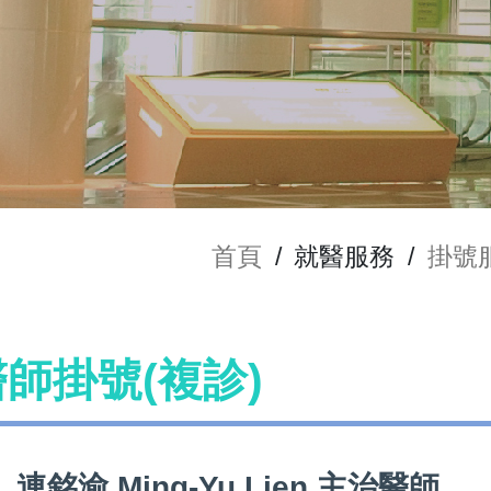
首頁
/
就醫服務
/
掛號
 醫師掛號(複診)
連銘渝 Ming-Yu Lien 主治醫師