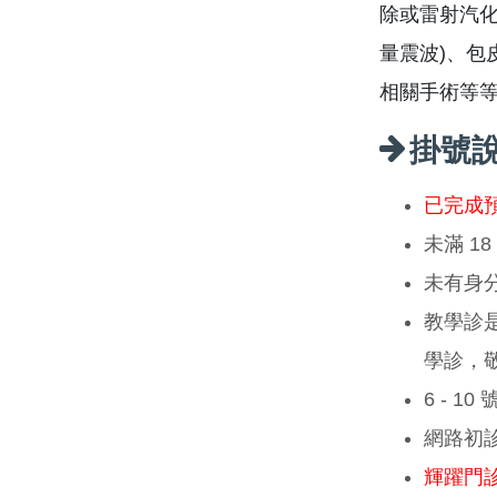
除或雷射汽化
量震波)、包
相關手術等
掛號
已完成
未滿 1
未有身
教學診
學診，
6 - 1
網路初
輝躍門