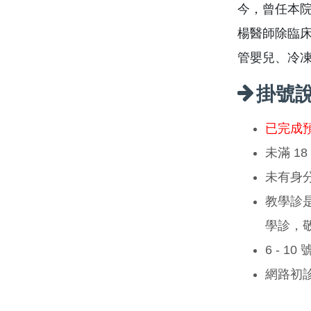
今，曾任本
楊醫師除臨
管嬰兒、冷
掛號
已完成
未滿 1
未有身
教學診
學診，
6 - 1
網路初