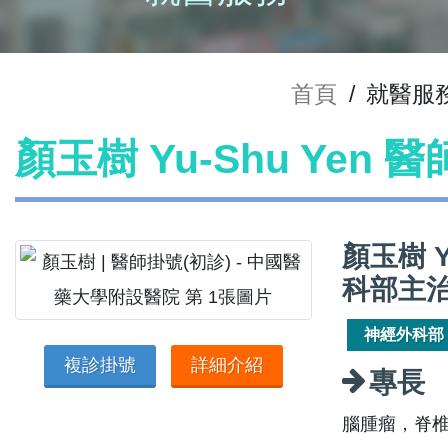
首頁
/
就醫服
顏玉樹 Yu-Shu Yen 
顏玉樹 
科部主
神經外科部
複診掛號
詳細介紹
專長
腦腫瘤，脊