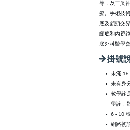
等，及三叉
療。手術技
底及顱頸交
顱底和內視
底外科醫學
掛號
未滿 1
未有身
教學診
學診，
6 - 1
網路初