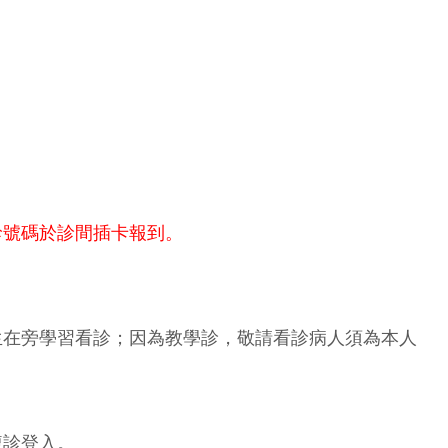
診號碼於診間插卡報到。
生在旁學習看診；因為教學診，敬請看診病人須為本人
複診登入。