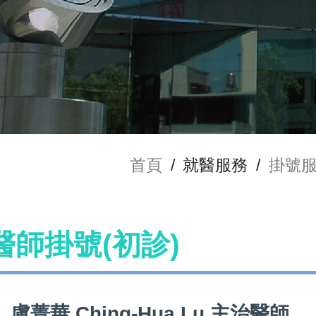
首頁
/
就醫服務
/
掛號
u 醫師掛號(初診)
盧菁華 Ching-Hua Lu 主治醫師